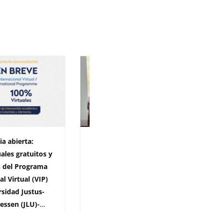
a abierta:
La Universidad del
uales gratuitos y
Atlántico lanza
s del Programa
Confortarina, un
l Virtual (VIP)
suplemento alimenticio
rsidad Justus-
natural elaborado con
iessen (JLU)-
productos autóctonos del
Caribe