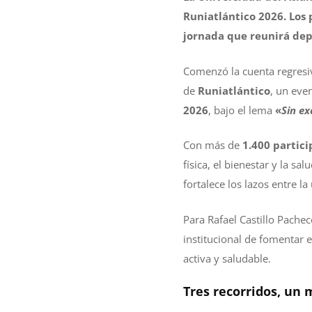
Runiatlántico 2026. Los 
jornada que reunirá dep
Comenzó la cuenta regresiv
de
Runiatlántico
, un eve
2026
, bajo el lema
«
Sin ex
Con más de
1.400 partic
física, el bienestar y la 
fortalece los lazos entre l
Para Rafael Castillo Pachec
institucional de fomentar 
activa y saludable.
Tres recorridos, un