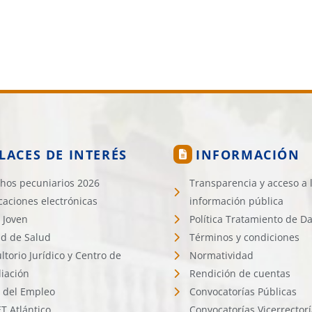
21 de julio de 2
LACES DE INTERÉS
INFORMACIÓN
hos pecuniarios 2026
Transparencia y acceso a 
icaciones electrónicas
información pública
 Joven
Política Tratamiento de D
d de Salud
Términos y condiciones
ltorio Jurídico y Centro de
Normatividad
liación
Rendición de cuentas
l del Empleo
Convocatorías Públicas
 Atlántico
Convocatorías Vicerrector