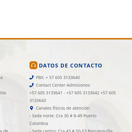
026
1.958 vistas
8 de julio de 2026
4.088 vistas
DATOS DE CONTACTO
la
PBX: + 57 605 3133640
Contact Center Admisiones:
atos
+57 605 3133641 - +57 605 3133642 +57 605
3133643
Canales físicos de atención
- Sede norte: Cra 30 # 8-49 Puerto
Colombia
ía de
- Sede centro: Cra 43 # 50-53 Barranquilla