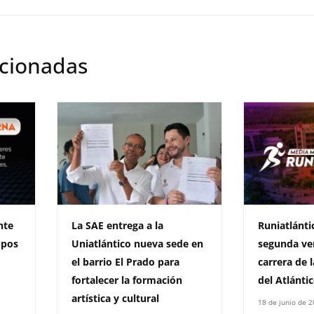
acionadas
nte
La SAE entrega a la
Runiatlántic
upos
Uniatlántico nueva sede en
segunda ver
l
el barrio El Prado para
carrera de 
fortalecer la formación
del Atlánti
artística y cultural
18 de junio de 