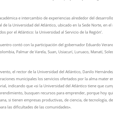
académica e intercambio de experiencias alrededor del desarrollo 
l de la Universidad del Atlántico, ubicado en la Sede Norte, en e
os por el Atlántico: la Universidad al Servicio de la Región’.
uentro contó con la participación del gobernador Eduardo Verano
olombia, Palmar de Varela, Suan, Usiacurí, Luruaco, Manatí, Soled
evento, el rector de la Universidad del Atlántico, Danilo Hernánd
traciones municipales los servicios ofertados por la alma mater en
orial, indicando que «si la Universidad del Atlántico tiene que cum
rendimiento, busquen recursos para emprender, porque hoy quiz
a, si tienen empresas productivas, de ciencia, de tecnología, de 
para las dificultades de las comunidades».