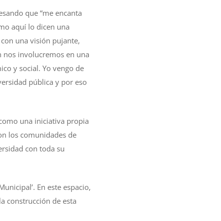
presando que “me encanta
mo aquí lo dicen una
 con una visión pujante,
én nos involucremos en una
co y social. Yo vengo de
versidad pública y por eso
 como una iniciativa propia
 con los comunidades de
ersidad con toda su
unicipal’. En este espacio,
 la construcción de esta