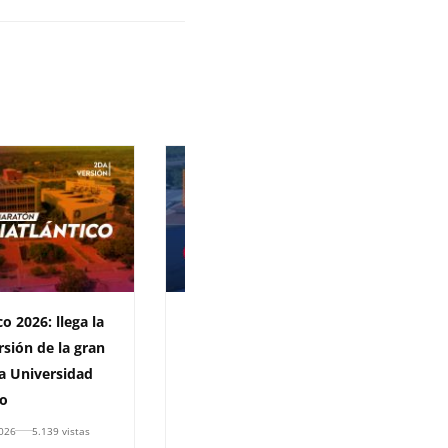
o 2026: llega la
La Uniatlántico es la
sión de la gran
universidad pública líder
la Universidad
del Caribe colombiano en
co
producción científica y la
décima a nivel nacional
2026
5.139 vistas