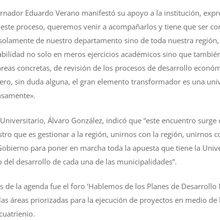
bernador Eduardo Verano manifestó su apoyo a la institución, ex
 este proceso, queremos venir a acompañarlos y tiene que ser co
 solamente de nuestro departamento sino de toda nuestra región,
abilidad no solo en meros ejercicios académicos sino que tambi
eas concretas, de revisión de los procesos de desarrollo económi
ero, sin duda alguna, el gran elemento transformador es una uni
nsamente».
 Universitario, Álvaro González, indicó que “este encuentro surge
stro que es gestionar a la región, unirnos con la región, unirnos
Gobierno para poner en marcha toda la apuesta que tiene la Univ
 del desarrollo de cada una de las municipalidades”.
s de la agenda fue el foro ‘Hablemos de los Planes de Desarrollo M
a las áreas priorizadas para la ejecución de proyectos en medio de
cuatrienio.