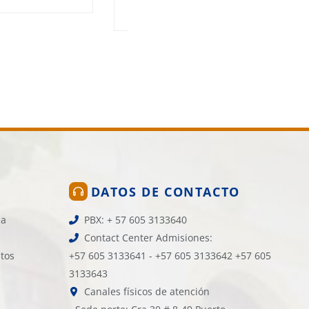
17 de junio de 2026
3.274 vistas
DATOS DE CONTACTO
la
PBX: + 57 605 3133640
Contact Center Admisiones:
atos
+57 605 3133641 - +57 605 3133642 +57 605
3133643
Canales físicos de atención