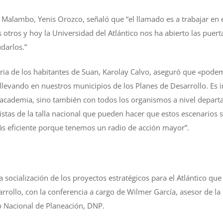
de Malambo, Yenis Orozco, señaló que “el llamado es a trabajar en
 otros y hoy la Universidad del Atlántico nos ha abierto las puert
darlos.”
ria de los habitantes de Suan, Karolay Calvo, aseguró que «podem
llevando en nuestros municipios de los Planes de Desarrollo. E
a academia, sino también con todos los organismos a nivel depart
istas de la talla nacional que pueden hacer que estos escenario
ás eficiente porque tenemos un radio de acción mayor”.
a socialización de los proyectos estratégicos para el Atlántico qu
rrollo, con la conferencia a cargo de Wilmer García, asesor de la 
 Nacional de Planeación, DNP.