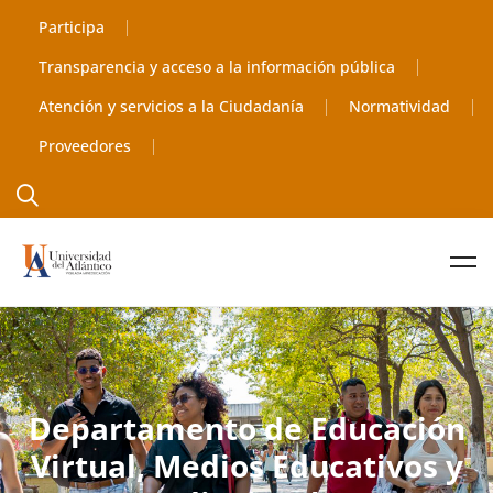
Participa
Transparencia y acceso a la información pública
Atención y servicios a la Ciudadanía
Normatividad
Proveedores
Departamento de Educación
Virtual, Medios Educativos y